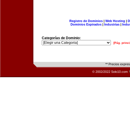
Registro de Dominios
|
Web Hosting
|
D
Dominios Expirados
|
Industrias
|
Indu
Categorías de Dominio:
[Pág. princi
** Precios expre
© 2002/2022 Solo10.com