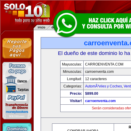
carroenventa
El dueño de este dominio lo ha
Mayusculas:
CARROENVENTA.COM
Minusculas:
carroenventa.com
Longitud:
12 caracteres
Categorias:
AutomÃ³viles y Coches
,
Vent
Precio:
$899.00
Visitar!
carroenventa.com
Serán consideradas ofer
R