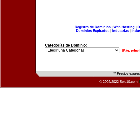
Registro de Dominios
|
Web Hosting
|
D
Dominios Expirados
|
Industrias
|
Indu
Categorías de Dominio:
[Pág. princi
** Precios expre
© 2002/2022 Solo10.com