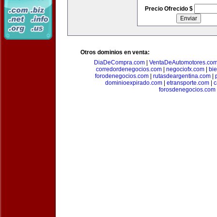
Precio Ofrecido $
Otros dominios en venta:
DiaDeCompra.com
|
VentaDeAutomotores.co
corredordenegocios.com
|
negociofx.com
|
bi
forodenegocios.com
|
rutasdeargentina.com
|
dominioexpirado.com
|
etransporte.com
|
c
forosdenegocios.com