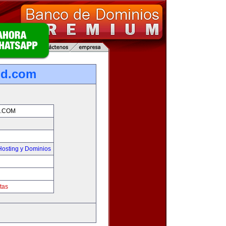
nd.com
.COM
osting y Dominios
tas