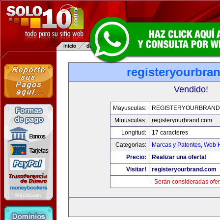
registeryourbra
Vendido!
Mayusculas:
REGISTERYOURBRAND
Minusculas:
registeryourbrand.com
Longitud:
17 caracteres
Categorias:
Marcas y Patentes
,
Web H
Precio:
Realizar una oferta!
Visitar!
registeryourbrand.com
Serán consideradas ofer