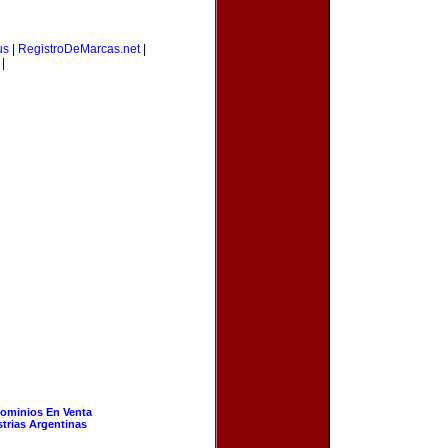
us
|
RegistroDeMarcas.net
|
|
ominios En Venta
strias Argentinas