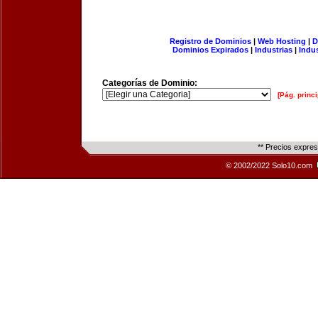
Registro de Dominios
|
Web Hosting
|
D
Dominios Expirados
|
Industrias
|
Indu
Categorías de Dominio:
[Pág. princi
** Precios expre
© 2002/2022 Solo10.com