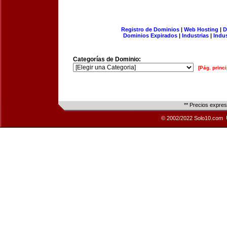
Registro de Dominios
|
Web Hosting
|
D
Dominios Expirados
|
Industrias
|
Indu
Categorías de Dominio:
[Pág. princi
** Precios expre
© 2002/2022 Solo10.com