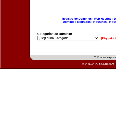
Registro de Dominios
|
Web Hosting
|
D
Dominios Expirados
|
Industrias
|
Indu
Categorías de Dominio:
[Pág. princi
** Precios expre
© 2002/2022 Solo10.com