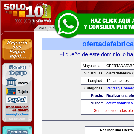
ofertadafabric
El dueño de este dominio lo ha
Mayusculas:
OFERTADAFABR
Minusculas:
ofertadafabrica.
Longitud:
15 caracteres
Categorias:
Ventas y Comerci
Precio:
Realizar una ofe
Visitar!
ofertadafabrica
Serán consideradas ofer
Realizar una Oferta