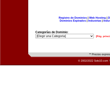
Registro de Dominios
|
Web Hosting
|
D
Dominios Expirados
|
Industrias
|
Indu
Categorías de Dominio:
[Pág. princi
** Precios expre
© 2002/2022 Solo10.com