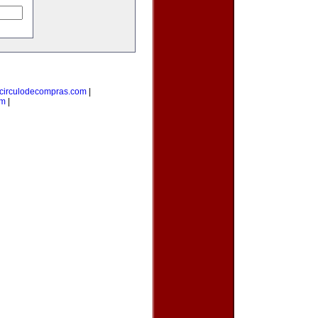
circulodecompras.com
|
om
|