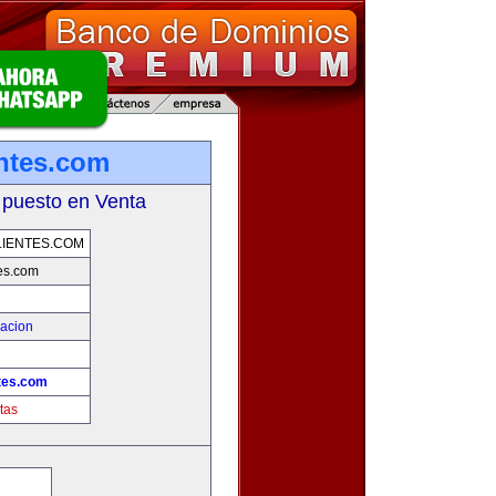
ntes.com
 puesto en Venta
IENTES.COM
es.com
zacion
tes.com
tas