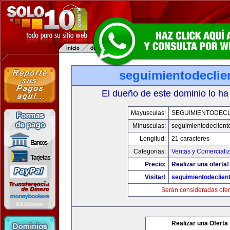
seguimientodeclie
El dueño de este dominio lo ha
Mayusculas:
SEGUIMIENTODECL
Minusculas:
seguimientodeclient
Longitud:
21 caracteres
Categorias:
Ventas y Comerciali
Precio:
Realizar una oferta!
Visitar!
seguimientodeclien
Serán consideradas ofer
Realizar una Oferta