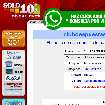
clubdeapuesta
El dueño de este dominio lo ha
Mayusculas:
CLUBDEAPUES
Minusculas:
clubdeapuestas
Longitud:
14 caracteres
Categorias:
Sin Clasificar
Precio:
$850.00
Visitar!
clubdeapuesta
Serán consideradas ofer
R