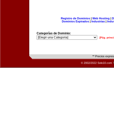
Registro de Dominios
|
Web Hosting
|
D
Dominios Expirados
|
Industrias
|
Indu
Categorías de Dominio:
[Pág. princi
** Precios expre
© 2002/2022 Solo10.com