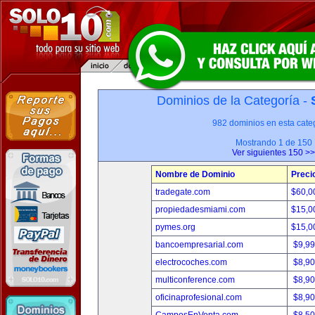
Dominios de la Categoría -
982 dominios en esta categ
Mostrando 1 de 150
Ver siguientes 150 >>
Nombre de Dominio
Preci
tradegate.com
$60,0
propiedadesmiami.com
$15,0
pymes.org
$15,0
bancoempresarial.com
$9,9
electrocoches.com
$8,9
multiconference.com
$8,9
oficinaprofesional.com
$8,9